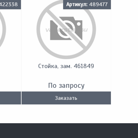
422338
Артикул:
489477
Стойка, зам. 461849
По запросу
Заказать