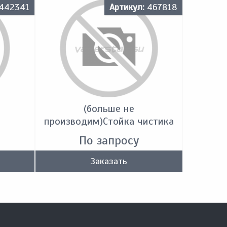
442341
Артикул:
467818
(больше не
производим)Стойка чистика
По запросу
Заказать