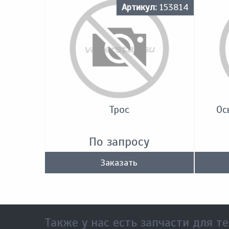
Артикул:
153814
Трос
Ос
По запросу
Заказать
Также у нас есть запчасти для те