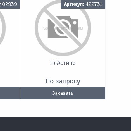
402939
Артикул:
422731
ПлACтина
По запросу
Заказать