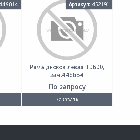
449014
Артикул:
452191
Рама дисков левая TD600,
зам.446684
По запросу
Заказать