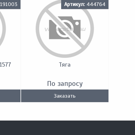
191003
Артикул:
444764
1577
Тяга
По запросу
Заказать