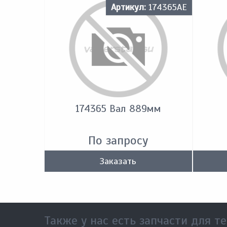
Артикул:
174365АЕ
174365 Вал 889мм
По запросу
Заказать
Также у нас есть запчасти для те