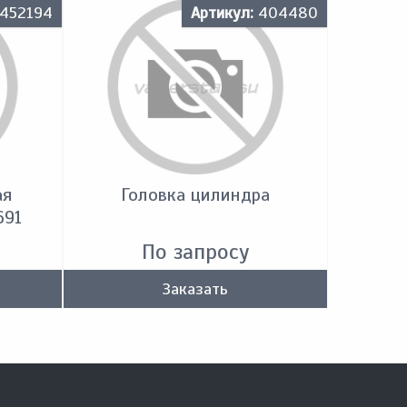
452194
Артикул:
404480
ая
Головка цилиндра
691
По запросу
Заказать