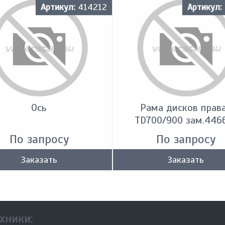
Артикул:
414212
Артикул:
Ось
Рама дисков прав
TD700/900 зам.446
По запросу
По запросу
Заказать
Заказать
хники: